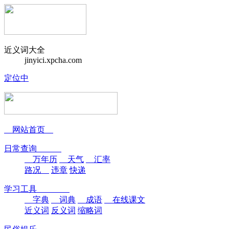
近义词大全
jinyici.xpcha.com
定位中
网站首页
日常查询
万年历
天气
汇率
路况
违章
快递
学习工具
字典
词典
成语
在线课文
近义词
反义词
缩略词