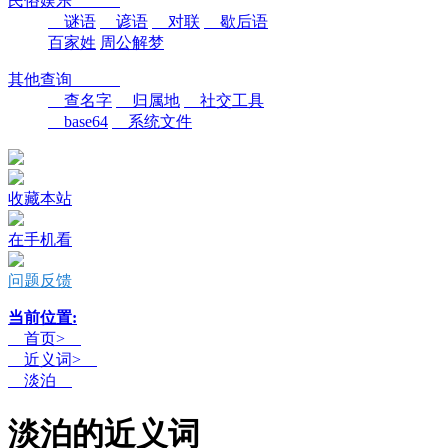
民俗娱乐
谜语
谚语
对联
歇后语
百家姓
周公解梦
其他查询
查名字
归属地
社交工具
base64
系统文件
收藏本站
在手机看
问题反馈
当前位置:
首页>
近义词>
淡泊
淡泊的近义词