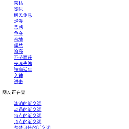
荣枯
暧昧
解民倒悬
烂漫
恶感
争夺
余地
偶然
嘹亮
不劳而获
丧魂失魄
祛病延年
入神
进击
网友正在查
淡泊的近义词
动员的近义词
特点的近义词
顶点的近义词
楚楚可怜的近义词