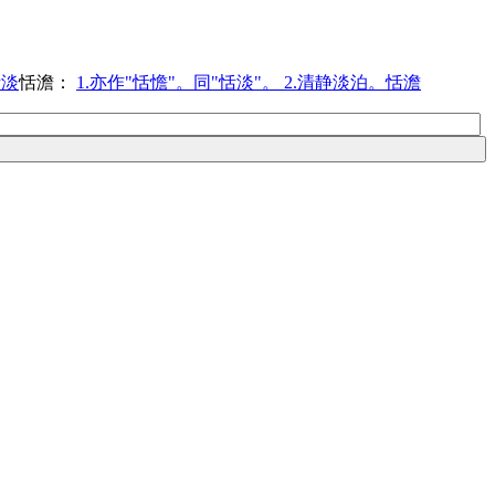
恬淡
恬澹：
1.亦作"恬憺"。同"恬淡"。 2.清静淡泊。恬澹