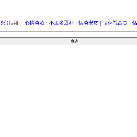
淡薄
恬淡：
心情淡泊；不追名逐利：恬淡安贫｜恬然视富贵。