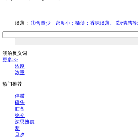
淡薄：
①含量少；密度小；稀薄：香味淡薄。 ②(情感等
淡泊反义词
更多>>
浓厚
浓重
热门推荐
停滞
碰头
贮备
绝交
深思熟虑
悲
旦夕