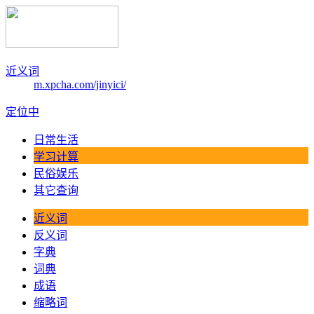
近义词
m.xpcha.com/jinyici/
定位中
日常生活
学习计算
民俗娱乐
其它查询
近义词
反义词
字典
词典
成语
缩略词