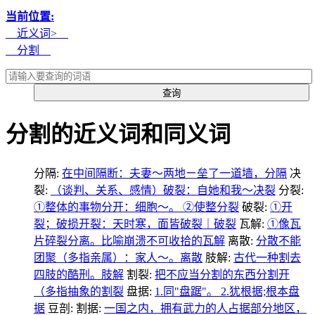
当前位置:
近义词>
分割
分割的近义词和同义词
分隔:
在中间隔断：夫妻～两地ㄧ垒了一道墙，分隔
决
裂:
（谈判、关系、感情）破裂：自她和我～决裂
分裂:
①整体的事物分开：细胞～。 ②使整分裂
破裂:
①开
裂；破损开裂：天时寒，面皆破裂｜破裂
瓦解:
①像瓦
片碎裂分离。比喻崩溃不可收拾的瓦解
离散:
分散不能
团聚（多指亲属）：家人～。离散
肢解:
古代一种割去
四肢的酷刑。肢解
割裂:
把不应当分割的东西分割开
（多指抽象的割裂
盘据:
1.同"盘踞"。 2.犹根据;根本盘
据
豆剖:
割据:
一国之内，拥有武力的人占据部分地区，