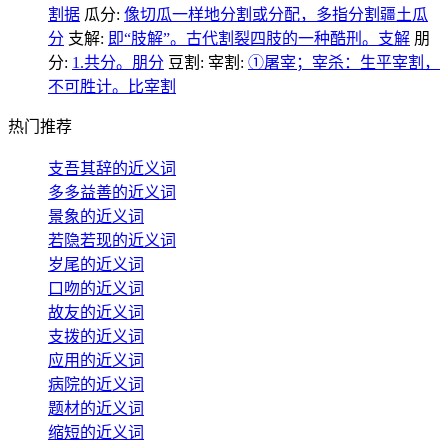
割据
瓜分:
像切瓜一样地分割或分配，多指分割疆土瓜
分
支解:
即“肢解”。古代割裂四肢的一种酷刑。支解
朋
分:
1.共分。朋分
豆割:
宰割:
①屠宰；宰杀：生平宰割，
不可胜计。比宰割
热门推荐
支吾其辞的近义词
多多益善的近义词
景象的近义词
若隐若现的近义词
岁尾的近义词
口吻的近义词
故友的近义词
支拨的近义词
应用的近义词
病院的近义词
题材的近义词
缩短的近义词