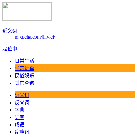
近义词
m.xpcha.com/jinyici/
定位中
日常生活
学习计算
民俗娱乐
其它查询
近义词
反义词
字典
词典
成语
缩略词