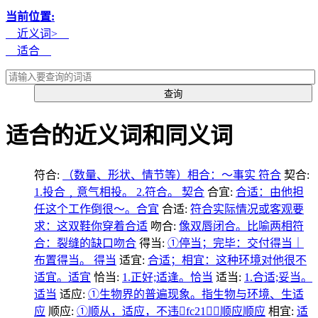
当前位置:
近义词>
适合
适合的近义词和同义词
符合:
（数量、形状、情节等）相合：～事实 符合
契合:
1.投合﹐意气相投。 2.符合。 契合
合宜:
合适：由他担
任这个工作倒很～。合宜
合适:
符合实际情况或客观要
求：这双鞋你穿着合适
吻合:
像双唇闭合。比喻两相符
合：裂缝的缺口吻合
得当:
①停当；完毕：交付得当｜
布置得当。 得当
适宜:
合适；相宜：这种环境对他很不
适宜。适宜
恰当:
1.正好;适逢。恰当
适当:
1.合适;妥当。
适当
适应:
①生物界的普遍现象。指生物与环境、生适
应
顺应:
①顺从，适应，不违fc21：顺应顺应
相宜:
适