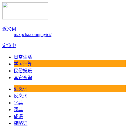
近义词
m.xpcha.com/jinyici/
定位中
日常生活
学习计算
民俗娱乐
其它查询
近义词
反义词
字典
词典
成语
缩略词