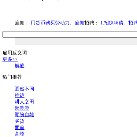
雇佣：
用货币购买劳动力。雇佣
招聘：
1.招徕聘请。招
雇用反义词
更多>>
解雇
热门推荐
迥然不同
控诉
耕人之田
湿漉漉
顾盼自雄
劣货
面前
高峰