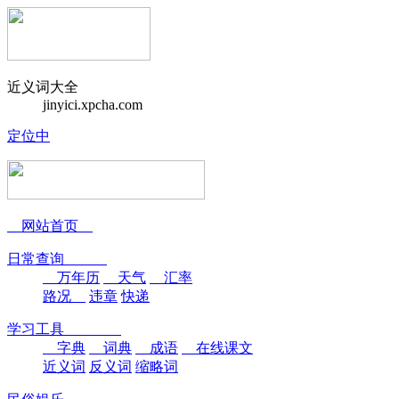
近义词大全
jinyici.xpcha.com
定位中
网站首页
日常查询
万年历
天气
汇率
路况
违章
快递
学习工具
字典
词典
成语
在线课文
近义词
反义词
缩略词