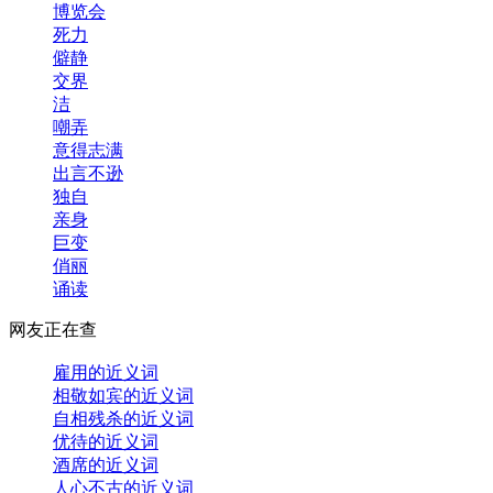
博览会
死力
僻静
交界
洁
嘲弄
意得志满
出言不逊
独自
亲身
巨变
俏丽
诵读
网友正在查
雇用的近义词
相敬如宾的近义词
自相残杀的近义词
优待的近义词
酒席的近义词
人心不古的近义词