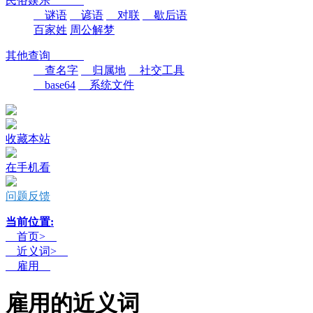
民俗娱乐
谜语
谚语
对联
歇后语
百家姓
周公解梦
其他查询
查名字
归属地
社交工具
base64
系统文件
收藏本站
在手机看
问题反馈
当前位置:
首页>
近义词>
雇用
雇用的近义词