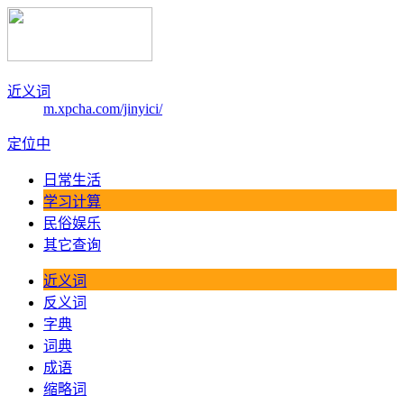
近义词
m.xpcha.com/jinyici/
定位中
日常生活
学习计算
民俗娱乐
其它查询
近义词
反义词
字典
词典
成语
缩略词