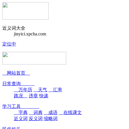
近义词大全
jinyici.xpcha.com
定位中
网站首页
日常查询
万年历
天气
汇率
路况
违章
快递
学习工具
字典
词典
成语
在线课文
近义词
反义词
缩略词