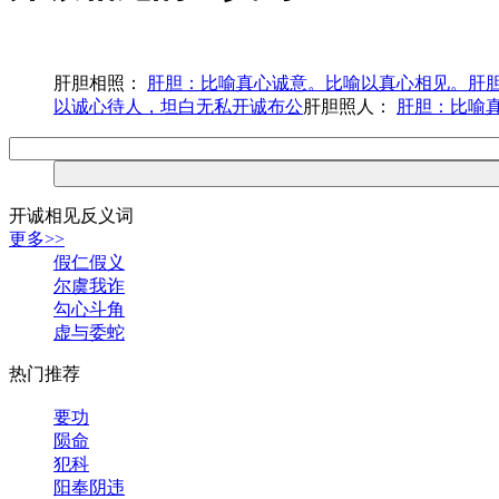
肝胆相照：
肝胆：比喻真心诚意。比喻以真心相见。肝
以诚心待人，坦白无私开诚布公
肝胆照人：
肝胆：比喻
开诚相见反义词
更多>>
假仁假义
尔虞我诈
勾心斗角
虚与委蛇
热门推荐
要功
陨命
犯科
阳奉阴违