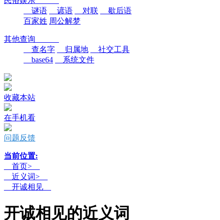
民俗娱乐
谜语
谚语
对联
歇后语
百家姓
周公解梦
其他查询
查名字
归属地
社交工具
base64
系统文件
收藏本站
在手机看
问题反馈
当前位置:
首页>
近义词>
开诚相见
开诚相见的近义词