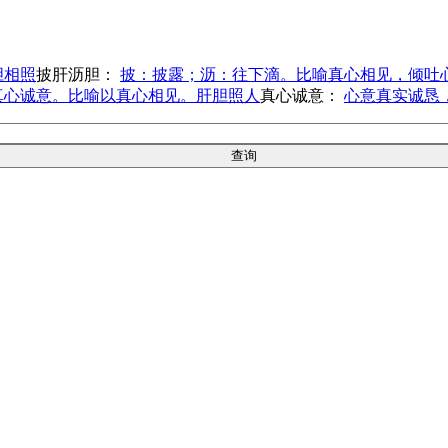
胆相照
披肝沥胆：
披：披露；沥：往下滴。比喻真心相见，倾吐
真心诚意。比喻以真心相见。肝胆照人
真心诚意：
心意真实诚恳