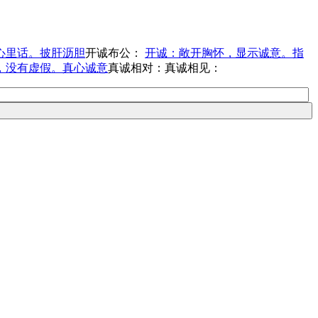
心里话。披肝沥胆
开诚布公：
开诚：敞开胸怀，显示诚意。指
，没有虚假。真心诚意
真诚相对：
真诚相见：