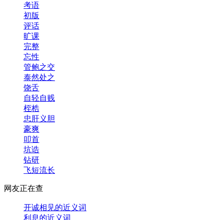
考语
初版
评话
旷课
完整
忘性
管鲍之交
泰然处之
饶舌
自轻自贱
桎梏
忠肝义胆
豪爽
叩首
坑诰
钻研
飞短流长
网友正在查
开诚相见的近义词
利息的近义词