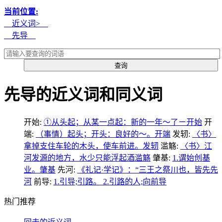
当前位置:
近义词>
先导
先导的近义词和同义词
开始:
①从头起；从某一点起：新的一年～了ㄧ开始
开
端:
（事情）起头；开头：良好的～。开端
发轫:
〈书〉
拿掉支住车轮的木头，使车前进。发轫
滥觞:
〈书〉江
河发源的地方，水少只能浮起酒滥觞
肇基:
1.谓始创基
业。肇基
先河:
《礼记·学记》：“三王之祭川也，皆先先
河
前导:
1.引导;引路。 2.引路的人;向前导
热门推荐