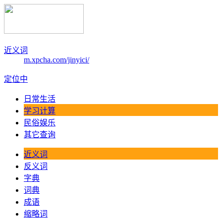
近义词
m.xpcha.com/jinyici/
定位中
日常生活
学习计算
民俗娱乐
其它查询
近义词
反义词
字典
词典
成语
缩略词