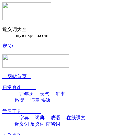
近义词大全
jinyici.xpcha.com
定位中
网站首页
日常查询
万年历
天气
汇率
路况
违章
快递
学习工具
字典
词典
成语
在线课文
近义词
反义词
缩略词