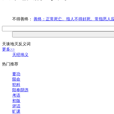
不得善终：
善终：正常死亡。指人不得好死。常指恶人
天诛地灭反义词
更多>>
天经地义
热门推荐
要功
陨命
犯科
阳奉阴违
考语
初版
评话
旷课