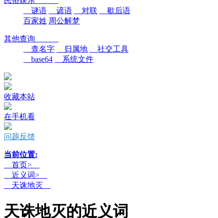
民俗娱乐
谜语
谚语
对联
歇后语
百家姓
周公解梦
其他查询
查名字
归属地
社交工具
base64
系统文件
收藏本站
在手机看
问题反馈
当前位置:
首页>
近义词>
天诛地灭
天诛地灭的近义词