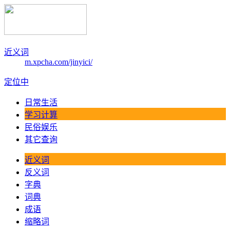
近义词
m.xpcha.com/jinyici/
定位中
日常生活
学习计算
民俗娱乐
其它查询
近义词
反义词
字典
词典
成语
缩略词