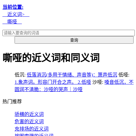
当前位置:
近义词>
嘶哑
嘶哑的近义词和同义词
低沉:
低落消沉(多用于情绪、声音等)：箫声低沉
低哑:
1.象声词。形容门开合之声。 2.低哑
沙哑:
嗓音低沉，不
圆润不清脆：沙哑的哭声｜沙哑
热门推荐
骄横的近义词
危害的近义词
充排场的近义词