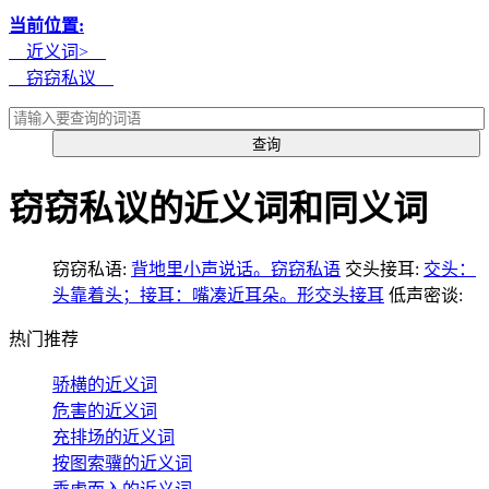
当前位置:
近义词>
窃窃私议
窃窃私议的近义词和同义词
窃窃私语:
背地里小声说话。窃窃私语
交头接耳:
交头：
头靠着头；接耳：嘴凑近耳朵。形交头接耳
低声密谈:
热门推荐
骄横的近义词
危害的近义词
充排场的近义词
按图索骥的近义词