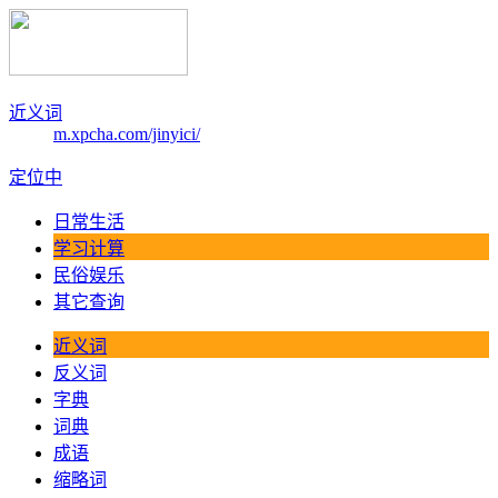
近义词
m.xpcha.com/jinyici/
定位中
日常生活
学习计算
民俗娱乐
其它查询
近义词
反义词
字典
词典
成语
缩略词