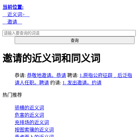
当前位置:
近义词>
邀请
邀请的近义词和同义词
恭请:
恭敬地邀请。恭请
聘请:
1.原指公府征辟﹐后泛指
请人任职。聘请
约请:
1. 发出邀请。约请
热门推荐
骄横的近义词
危害的近义词
充排场的近义词
按图索骥的近义词