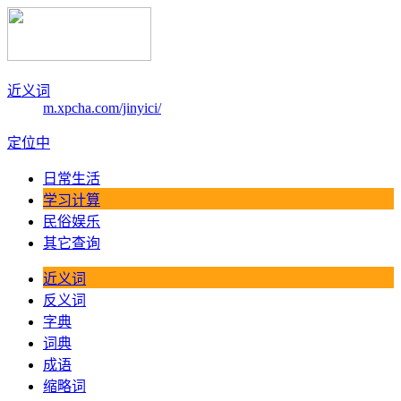
近义词
m.xpcha.com/jinyici/
定位中
日常生活
学习计算
民俗娱乐
其它查询
近义词
反义词
字典
词典
成语
缩略词