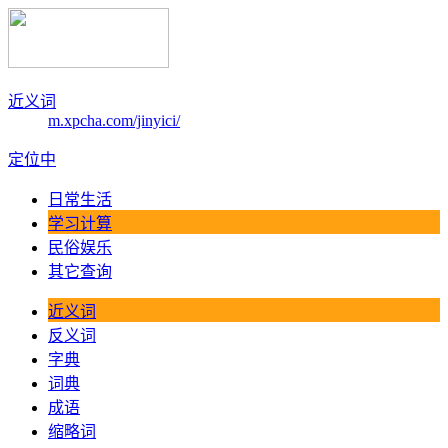
近义词
m.xpcha.com/jinyici/
定位中
日常生活
学习计算
民俗娱乐
其它查询
近义词
反义词
字典
词典
成语
缩略词