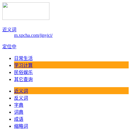
近义词
m.xpcha.com/jinyici/
定位中
日常生活
学习计算
民俗娱乐
其它查询
近义词
反义词
字典
词典
成语
缩略词