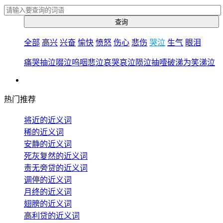
全部
高兴
兴奋
愉快
愤怒
伤心
悲伤
哭泣
生气
眼泪
痛哭
抽泣
啜泣
呜咽
悲泣
哀哭
哀泣
陨泣
抽噎
破涕为笑
涕泣
热门推荐
将近的近义词
稀的近义词
安静的近义词
死灰复然的近义词
责无旁贷的近义词
调停的近义词
月终的近义词
翅膀的近义词
高利贷的近义词