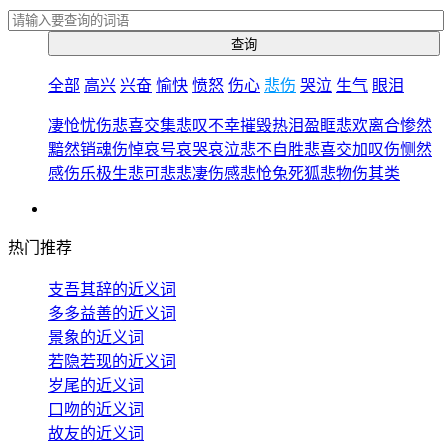
全部
高兴
兴奋
愉快
愤怒
伤心
悲伤
哭泣
生气
眼泪
凄怆
忧伤
悲喜交集
悲叹
不幸
摧毁
热泪盈眶
悲欢离合
惨然
黯然销魂
伤悼
哀号
哀哭
哀泣
悲不自胜
悲喜交加
叹伤
恻然
感伤
乐极生悲
可悲
悲凄
伤感
悲怆
兔死狐悲
物伤其类
热门推荐
支吾其辞的近义词
多多益善的近义词
景象的近义词
若隐若现的近义词
岁尾的近义词
口吻的近义词
故友的近义词