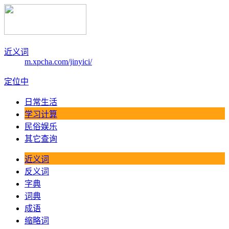
近义词
m.xpcha.com/jinyici/
定位中
日常生活
学习计算
民俗娱乐
其它查询
近义词
反义词
字典
词典
成语
缩略词