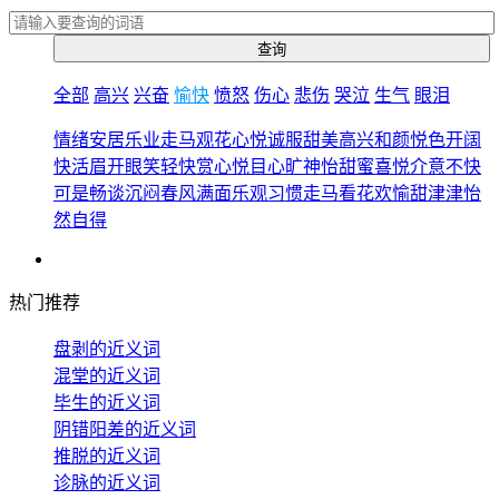
全部
高兴
兴奋
愉快
愤怒
伤心
悲伤
哭泣
生气
眼泪
情绪
安居乐业
走马观花
心悦诚服
甜美
高兴
和颜悦色
开阔
快活
眉开眼笑
轻快
赏心悦目
心旷神怡
甜蜜
喜悦
介意
不快
可是
畅谈
沉闷
春风满面
乐观
习惯
走马看花
欢愉
甜津津
怡
然自得
热门推荐
盘剥的近义词
混堂的近义词
毕生的近义词
阴错阳差的近义词
推脱的近义词
诊脉的近义词