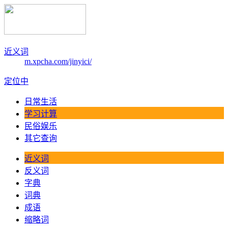
近义词
m.xpcha.com/jinyici/
定位中
日常生活
学习计算
民俗娱乐
其它查询
近义词
反义词
字典
词典
成语
缩略词