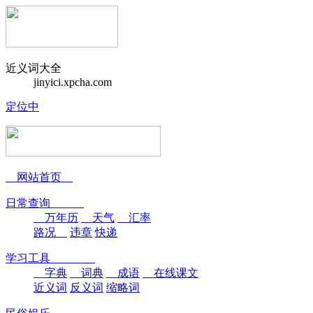
近义词大全
jinyici.xpcha.com
定位中
网站首页
日常查询
万年历
天气
汇率
路况
违章
快递
学习工具
字典
词典
成语
在线课文
近义词
反义词
缩略词