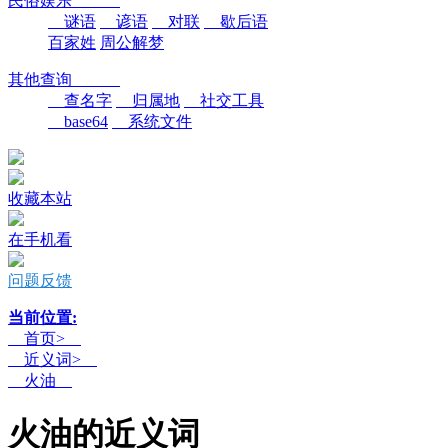
民俗娱乐
谜语
谚语
对联
歇后语
百家姓
周公解梦
其他查询
查名字
归属地
社交工具
base64
系统文件
收藏本站
在手机看
问题反馈
当前位置:
首页>
近义词>
火油
火油的近义词