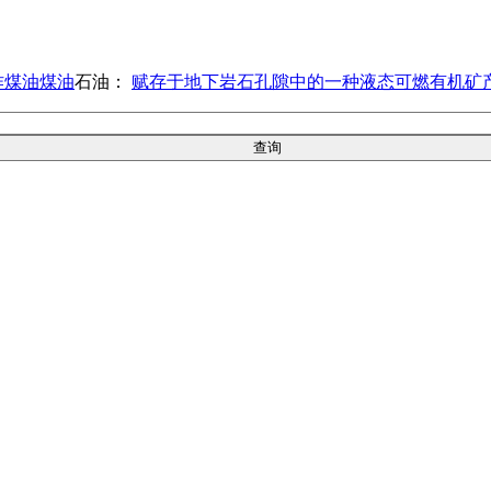
作煤油煤油
石油：
赋存于地下岩石孔隙中的一种液态可燃有机矿