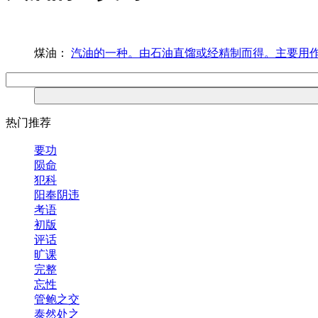
煤油：
汽油的一种。由石油直馏或经精制而得。主要用
热门推荐
要功
陨命
犯科
阳奉阴违
考语
初版
评话
旷课
完整
忘性
管鲍之交
泰然处之