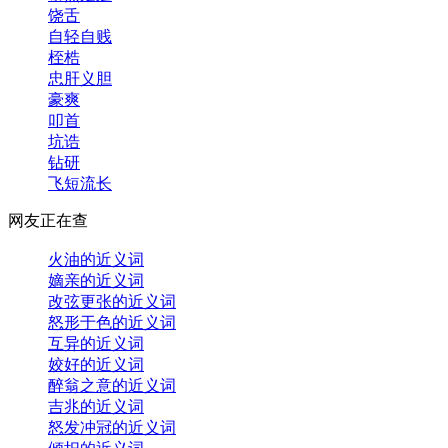
饶舌
自轻自贱
桎梏
忠肝义胆
豪爽
叩首
坑诰
钻研
飞短流长
网友正在查
火油的近义词
嫡亲的近义词
改弦更张的近义词
怒形于色的近义词
互异的近义词
姣好的近义词
醉翁之意的近义词
吉兆的近义词
怒发冲冠的近义词