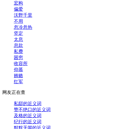
宏构
偏爱
沃野千里
不用
忽冷忽热
坚定
太息
息款
私费
困穷
收容所
仰慕
贿赂
红军
网友正在查
私邸的近义词
赞不绝口的近义词
及格的近义词
纪行的近义词
默默无闻的近义词