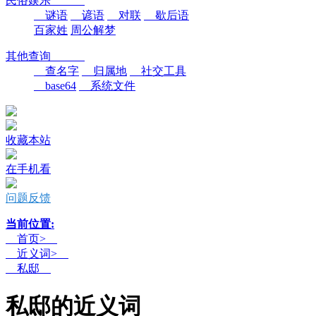
民俗娱乐
谜语
谚语
对联
歇后语
百家姓
周公解梦
其他查询
查名字
归属地
社交工具
base64
系统文件
收藏本站
在手机看
问题反馈
当前位置:
首页>
近义词>
私邸
私邸的近义词