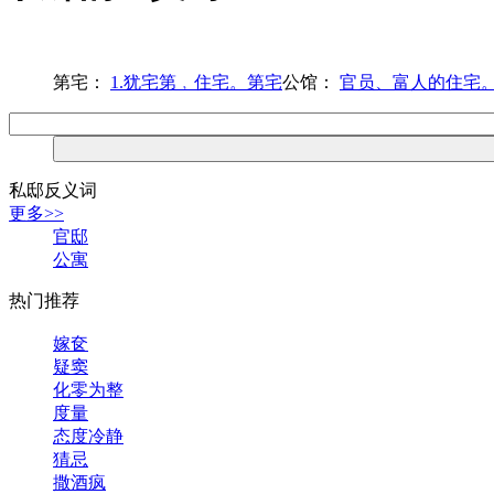
第宅：
1.犹宅第﹐住宅。第宅
公馆：
官员、富人的住宅
私邸反义词
更多>>
官邸
公寓
热门推荐
嫁奁
疑窦
化零为整
度量
态度冷静
猜忌
撒酒疯