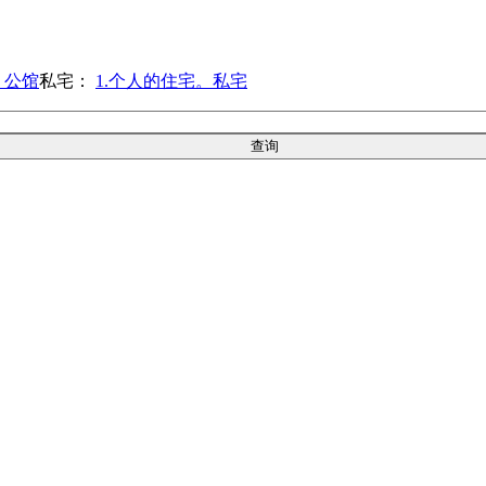
。公馆
私宅：
1.个人的住宅。私宅