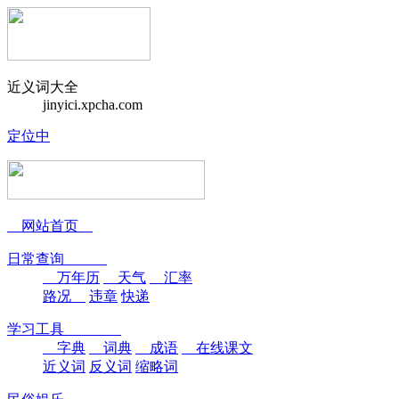
近义词大全
jinyici.xpcha.com
定位中
网站首页
日常查询
万年历
天气
汇率
路况
违章
快递
学习工具
字典
词典
成语
在线课文
近义词
反义词
缩略词