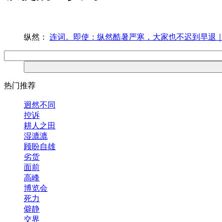
纵然：
连词。即使：纵然酷暑严寒，大家也不迟到早退
热门推荐
迥然不同
控诉
耕人之田
湿漉漉
顾盼自雄
劣货
面前
高峰
博览会
死力
僻静
交界