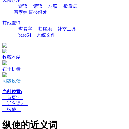
民俗娱乐
谜语
谚语
对联
歇后语
百家姓
周公解梦
其他查询
查名字
归属地
社交工具
base64
系统文件
收藏本站
在手机看
问题反馈
当前位置:
首页>
近义词>
纵使
纵使的近义词