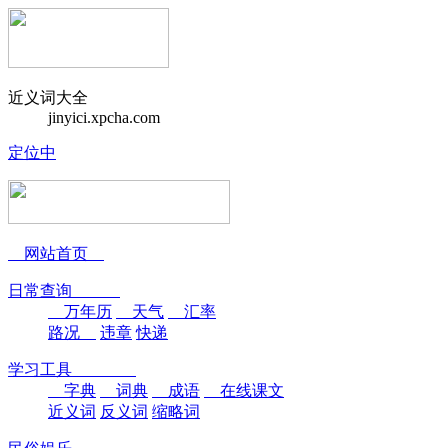
近义词大全
jinyici.xpcha.com
定位中
网站首页
日常查询
万年历
天气
汇率
路况
违章
快递
学习工具
字典
词典
成语
在线课文
近义词
反义词
缩略词