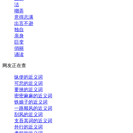
洁
嘲弄
意得志满
出言不逊
独自
亲身
巨变
俏丽
诵读
网友正在查
纵使的近义词
可悲的近义词
要挟的近义词
密密麻麻的近义词
铁娘子的近义词
一路顺风的近义词
刮风的近义词
支吾其词的近义词
外行的近义词