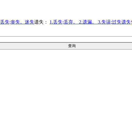
.丢失;丧失。迷失
遗失：
1.丢失;丢弃。 2.遗漏。 3.失误;过失遗失