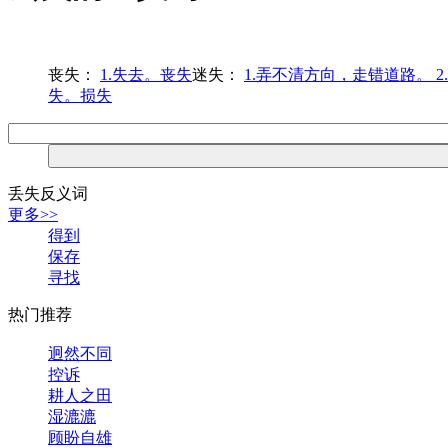
丧失：
1.失去。丧失
迷失：
1.弄不清方向，走错道路。 2
失。损失
丢失反义词
更多>>
得到
保存
寻找
热门推荐
迥然不同
控诉
耕人之田
湿漉漉
顾盼自雄