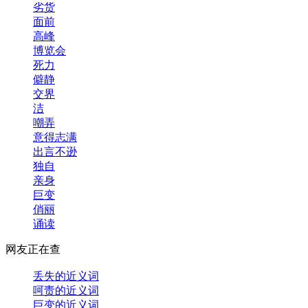
劣货
面前
高峰
博览会
死力
僻静
交界
洁
嘲弄
意得志满
出言不逊
独自
亲身
巨变
俏丽
诵读
网友正在查
丢失的近义词
呵责的近义词
巨变的近义词