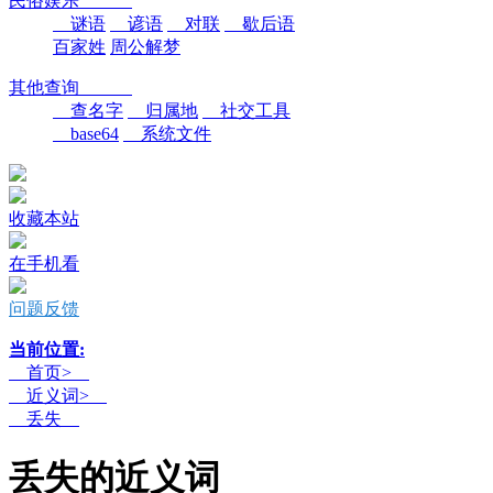
民俗娱乐
谜语
谚语
对联
歇后语
百家姓
周公解梦
其他查询
查名字
归属地
社交工具
base64
系统文件
收藏本站
在手机看
问题反馈
当前位置:
首页>
近义词>
丢失
丢失的近义词