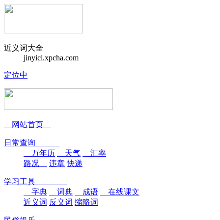
近义词大全
jinyici.xpcha.com
定位中
网站首页
日常查询
万年历
天气
汇率
路况
违章
快递
学习工具
字典
词典
成语
在线课文
近义词
反义词
缩略词