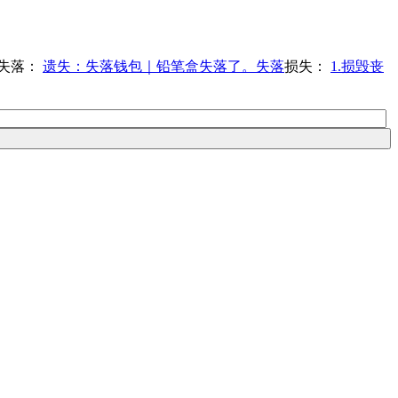
失落：
遗失：失落钱包｜铅笔盒失落了。失落
损失：
1.损毁丧