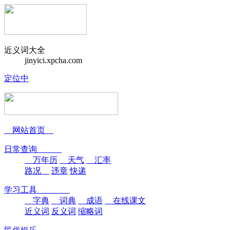
近义词大全
jinyici.xpcha.com
定位中
网站首页
日常查询
万年历
天气
汇率
路况
违章
快递
学习工具
字典
词典
成语
在线课文
近义词
反义词
缩略词