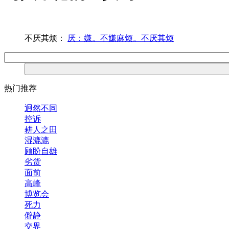
不厌其烦：
厌：嫌。不嫌麻烦。不厌其烦
热门推荐
迥然不同
控诉
耕人之田
湿漉漉
顾盼自雄
劣货
面前
高峰
博览会
死力
僻静
交界