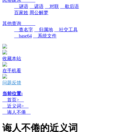
民俗娱乐
谜语
谚语
对联
歇后语
百家姓
周公解梦
其他查询
查名字
归属地
社交工具
base64
系统文件
收藏本站
在手机看
问题反馈
当前位置:
首页>
近义词>
诲人不倦
诲人不倦的近义词