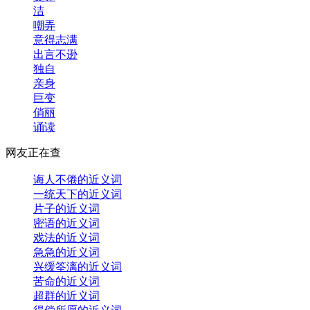
洁
嘲弄
意得志满
出言不逊
独自
亲身
巨变
俏丽
诵读
网友正在查
诲人不倦的近义词
一统天下的近义词
片子的近义词
密语的近义词
戏法的近义词
急急的近义词
兴缓筌漓的近义词
苦命的近义词
超群的近义词