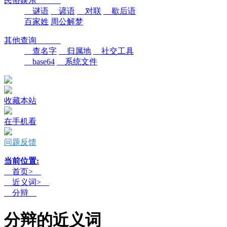
民俗娱乐
谜语
谚语
对联
歇后语
百家姓
周公解梦
其他查询
查名字
归属地
社交工具
base64
系统文件
收藏本站
在手机看
问题反馈
当前位置:
首页>
近义词>
分辩
分辩的近义词