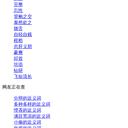
完整
忘性
管鲍之交
泰然处之
饶舌
自轻自贱
桎梏
忠肝义胆
豪爽
叩首
坑诰
钻研
飞短流长
网友正在查
分辩的近义词
多种多样的近义词
悭吝的近义词
满目荒凉的近义词
小偷的近义词