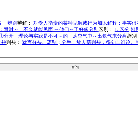
 ㄧ辨别
辩解：
对受人指责的某种见解或行为加以解释：事实俱
别：暂时～，不久就能见面 ㄧ他们～了好多分别
区别：
1. 区分
①分开：理论与实践是不可～的ㄧ从空气中～出氮气来分离
辞别
分袂
判袂：
犹言分袂。离别；分手：故人新判袂，得句与谁论。