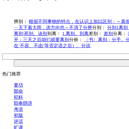
辨别：
根据不同事物的特点，在认识上加以区别：～真假
ㄧ天下着大雨，连方向也～不清了分辨
分别：
分别1离
离别;死别。诀别
别离：
1.离别。别离
差别：
差别
分离：
开：三天之后咱们就要离别
分袂：
〈书〉离别；分手。
在‘不容、不由’等否定语之后）。分说
热门推荐
要功
陨命
犯科
阳奉阴违
考语
初版
评话
旷课