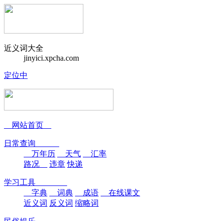
近义词大全
jinyici.xpcha.com
定位中
网站首页
日常查询
万年历
天气
汇率
路况
违章
快递
学习工具
字典
词典
成语
在线课文
近义词
反义词
缩略词