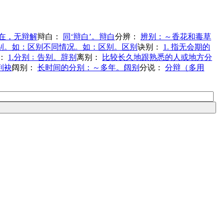
在，无辩解
辩白：
同‘辩白’。辩白
分辨：
辨别：～香花和毒草
;辨别。如：区别不同情况。如：区别。区别
诀别：
1. 指无会期的
：
1.分别﹔告别。辞别
离别：
比较长久地跟熟悉的人或地方分
判袂
阔别：
长时间的分别：～多年。阔别
分说：
分辩（多用