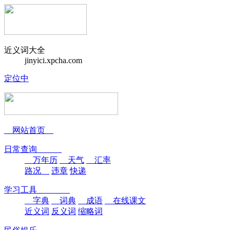
近义词大全
jinyici.xpcha.com
定位中
网站首页
日常查询
万年历
天气
汇率
路况
违章
快递
学习工具
字典
词典
成语
在线课文
近义词
反义词
缩略词