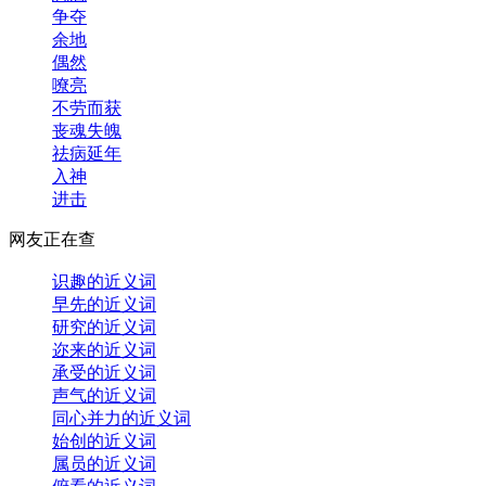
争夺
余地
偶然
嘹亮
不劳而获
丧魂失魄
祛病延年
入神
进击
网友正在查
识趣的近义词
早先的近义词
研究的近义词
迩来的近义词
承受的近义词
声气的近义词
同心并力的近义词
始创的近义词
属员的近义词