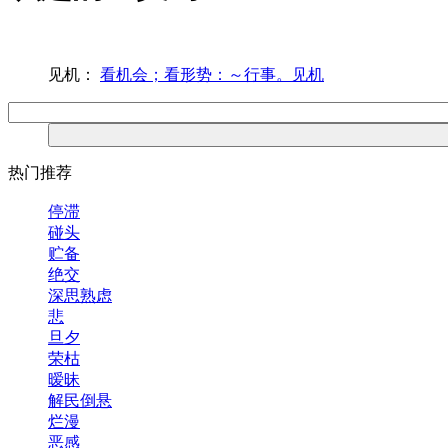
见机：
看机会；看形势：～行事。见机
热门推荐
停滞
碰头
贮备
绝交
深思熟虑
悲
旦夕
荣枯
暧昧
解民倒悬
烂漫
恶感