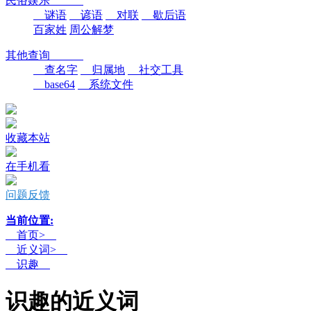
民俗娱乐
谜语
谚语
对联
歇后语
百家姓
周公解梦
其他查询
查名字
归属地
社交工具
base64
系统文件
收藏本站
在手机看
问题反馈
当前位置:
首页>
近义词>
识趣
识趣的近义词