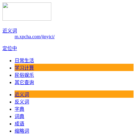
近义词
m.xpcha.com/jinyici/
定位中
日常生活
学习计算
民俗娱乐
其它查询
近义词
反义词
字典
词典
成语
缩略词