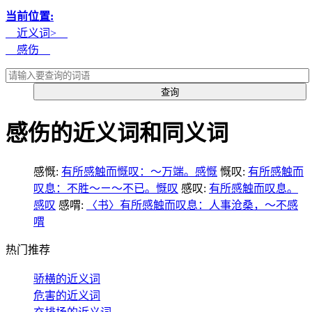
当前位置:
近义词>
感伤
感伤的近义词和同义词
感慨:
有所感触而慨叹：～万端。感慨
慨叹:
有所感触而
叹息：不胜～ㄧ～不已。慨叹
感叹:
有所感触而叹息。
感叹
感喟:
〈书〉有所感触而叹息：人事沧桑，～不感
喟
热门推荐
骄横的近义词
危害的近义词