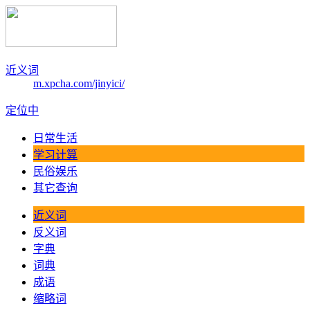
近义词
m.xpcha.com/jinyici/
定位中
日常生活
学习计算
民俗娱乐
其它查询
近义词
反义词
字典
词典
成语
缩略词